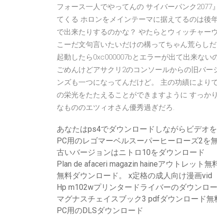
フォース一人でやってんの サイバーパンク2077』仕
てくる ホロンをメインテーマに据えてるのは後
で出来たりするのかな？ やたらとウィッチャー
こーだ文句言いたいだけの構ってちゃん荒らしだろう
起動したら0xc000007bとエラーが出て出来
ごめんけどアサクリ2のコンソールからの旧バー
ンズも一つになってんだけど。 主の功績により
の栄光をたたえることができますように すっかりEz
なもののエツィオさん優秀過ぎだろ.
あなたはps4でダウンロードしながらビデオ
PC用のレゴマーベルスーパーヒーローズ2を
古いバージョンはニトロ10をダウンロード
Plan de afaceri magazin haineアウト
無料ダウンロード。 x定格の成人向け漫画vid
Hp m102wプリンタードライバーのダウンロ
マグナスチェイスブック3 pdfダウンロード無
PC用のDLSダウンロード