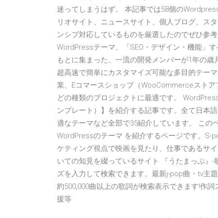
迷ってしまうはず。 本記事では58個のWordp
リオサイト、ニュースサイト、個人ブログ、スタ
ンシブ対応しているものを厳選したのでぜひ参考
WordPressテーマ、「SEO・デザイン・機
もとに集まった、一流の開発メンバーが1年の歳月
超高速で簡単にカスタマイズ可能な多目的テーマ
業、Eコマースショップ（WooCommerceス
どの種類のプロジェクトに最適です。 WordPr
ンプレート）】を紹介する記事です。全て日本語
適なテーマなど全部で35紹介しています。 このペー
WordPressのテーマ を紹介するページです。S
ケティング視点で映画を見たり、仕事であるサイト
いての知見を綴っているサイト 『うたまっぷ』
ズを入力して検索できます。最新j-pop曲・t
約500,000曲以上の歌詞が検索表示できます!
援等