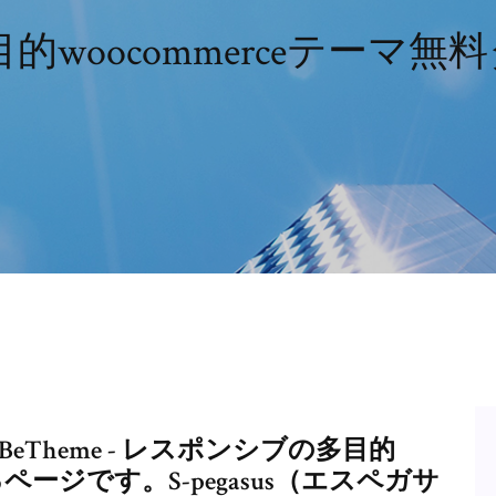
的woocommerceテーマ
Theme - レスポンシブの多目的
るページです。S-pegasus（エスペガサ