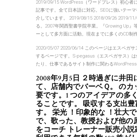
2019/09/15 WordPress（ワードプレ
記事です。全て日本語に対応。SEOに強いテーマ
介しています。 2019/08/15 2018/09/26 
る。2007年関西聖書学院卒業。『Growing 
ーとして多方面に活動。現在までに多くのCD制作に携
2020/05/07 2020/06/14 このページはエスペ
するページです。S-pegasus（エスペガサ
たり、仕事であるサイト制作に関わるWordPressの 2020/
2008年9月5日 ２時過ぎに
て、店舗内でバーベＱ。 の
要です。1 つのアイデアの多
ることです。 吸収する支出
す。 栄光 ！印象的な ！壮大
で、歌った、教授および他の
をコーチ トレーナー販売小