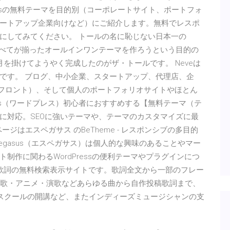
ressの無料テーマを目的別（コーポレートサイト、ポートフォ
ートアップ企業向けなど）にご紹介します。無料でレスポ
にしてみてください。 トールの名に恥じない日本一の
能」すべてが揃ったオールインワンテーマを作ろうという目的の
を掛けてようやく完成したのがザ・トールです。 Neveは
です。 ブログ、中小企業、スタートアップ、代理店、企
トアフロント）、そして個人のポートフォリオサイトやほとん
ess（ワードプレス）初心者におすすめする【無料テーマ（テ
に対応。SEOに強いテーマや、テーマのカスタマイズに最
ジはエスペガサス のBeTheme - レスポンシブの多目的
-pegasus（エスペガサス）は個人的な興味のあることやマー
制作に関わるWordPressの便利テーマやプラグインにつ
-歌詞の無料検索表示サイトです。歌詞全文から一部のフレー
v主題歌・アニメ・演歌などあらゆる曲から自作投稿歌詞まで、
作詞スクールの開講など、またインディーズミュージシャンの支