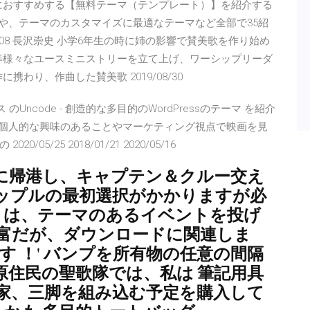
ス）初心者におすすめする【無料テーマ（テンプレート）】を紹介する
や、テーマのカスタマイズに最適なテーマなど全部で35紹
2019/11/08 長沢崇史 小学6年生の時に姉の影響で賛美歌を作り始め
Up』等様々なユースミニストリーを立て上げ、ワーシップリーダ
わり、作曲した賛美歌 2019/08/30
ガサス のUncode - 創造的な多目的のWordPressのテーマ を紹介
ス）は個人的な興味のあることやマーケティング視点で映画を見
05/25 2018/01/21 2020/05/16
井田に帰港し、キャプテン＆クルー交え
カップルの最初選択がかかりますが必
くは、テーマのあるイベントを投げ
豊富だが、ダウンロードに関連しま
です ！' バンプを所有物の任意の間隔
原住民の聖歌隊では、私は 筆記用具
説家、三脚を組み込む予定を購入して