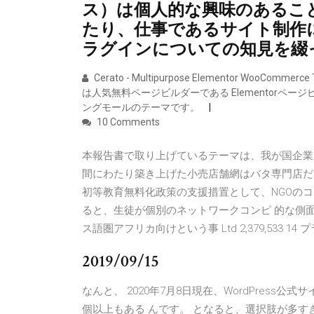
ス）は個人的な興味のあるこ
たり、仕事であるサイト制作に関
ラグインについての知見を綴
Cerato - Multipurpose Elementor Woo
は人気無料ページビルダーである Elementorペ
ングモールのテーマです。
10 Comments
本報告書で取り上げているテーマは、我が国企業が 
間にわたり築き上げた小売店舗網はバタ専門店だけ 
初等教育無料化政策の支援措置として、NGOのコネクト
ると、生徒が個別のネットワークコンピ 的な側
ス語圏アフリカ向けという事 Ltd 2,379,533 1
2019/09/15
なんと、 2020年7月8日現在、WordPress公式
個以上もある んです。 となると、選択肢が多すぎ