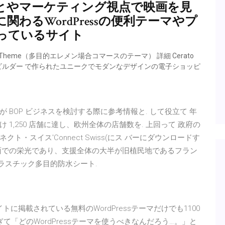
とやマーケティング視点で映画を見
わるWordPressの便利テーマやプ
っているサイト
Commerce Theme（多目的エレメン場合コマースのテーマ） 詳細 Cerato
ージビルダー で作られたユニークでモダンなデザインの電子ショッピ
BOP ビジネスを検討する際に参考情報と. して役立て 年
1,250 店舗に達し、欧州全体の店舗数を. 上回って 政府の
・スイス'Connect Swiss(にス バーにダウンロードす
面での栄光であり、支援全体の大半が旧植民地であるフラン
4 プラスチック多目的防水シート.
サイトに掲載されている無料のWordPressテーマだけでも1100
て「どのWordPressテーマを使うべきなんだろう…。」と