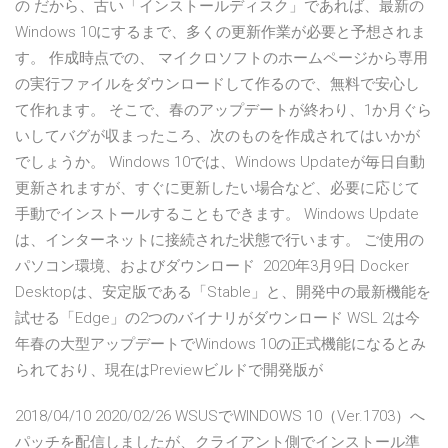
の だから、古い「インストールディスク」であれば、最新の
Windows 10にするまで、多くの更新作業が必要と予想されま
す。 作成時点での、 マイクロソフトのホームページから専用
の実行ファイルをダウンロードして作るので、無料で安心し
て作れます。 そこで、春のアップデートが終わり、1か月ぐら
いしてバグが収まったころ、次のものを作成されてはいかが
でしょうか。 Windows 10では、Windows Updateが毎日自動
更新されますが、すぐに更新したい場合など、必要に応じて
手動でインストールすることもできます。 Windows Update
は、インターネットに接続された状態で行います。 ご使用の
パソコン環境、およびダウンロード 2020年3月9日 Docker
Desktopは、安定版である「Stable」と、開発中の最新機能を
試せる「Edge」の2つのバイナリがダウンロード WSL 2は今
年春の大型アップデートでWindows 10の正式機能になるとみ
られており、現在はPreviewビルドで開発版が
2018/04/10 2020/02/26 WSUSでWINDOWS 10（Ver.1703）へ
パッチを配信しましたが、クライアント側でインストール準