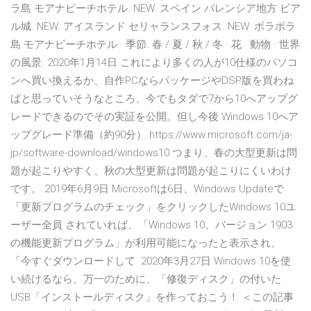
ラ島 モアナビーチホテル. NEW. スペイン バレンシア地方 ビア
ル城. NEW. アイスランド セリャランスフォス. NEW. ボラボラ
島 モアナビーチホテル · 季節. 春 / 夏 / 秋 / 冬 · 花 · 動物 · 世界
の風景. 2020年1月14日 これにより多くの人が10仕様のパソコ
ンへ買い換えるか、自作PCならパッケージやDSP版を買わね
ばと思っていそうなところ、今でもタダで7から10へアップグ
レードできるのでその実証を公開。但し今後 Windows 10へア
ップグレード準備（約90分） https://www.microsoft.com/ja-
jp/software-download/windows10 つまり、春の大型更新は問
題が起こりやすく、秋の大型更新は問題が起こりにくいわけ
です。 2019年6月9日 Microsoftは6日、Windows Updateで
「更新プログラムのチェック」をクリックしたWindows 10ユ
ーザー全員 されていれば、「Windows 10、バージョン 1903
の機能更新プログラム」が利用可能になったと表示され、
「今すぐダウンロードして 2020年3月27日 Windows 10を使
い続けるなら、万一のために、「修復ディスク」の付いた
USB「インストールディスク」を作っておこう！ ＜この記事