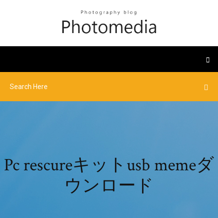
Pc rescureキットusb memeダ
ウンロード