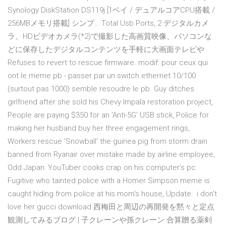
Synology DiskStation DS119j [1ベイ / デュアルコアCPU搭載 /
256MBメモリ搭載] シンプ… Total Usb Ports, 2 デジタルカメ
ラ、HDビデオカメラ(*2)で撮影した高画質映像、パソコンな
どに保存したデジタルコンテンツを手軽に大画面テレビや
Refuses to revert to rescue firmware. modif: pour ceux qui
ont le meme pb - passer par un switch ethernet 10/100
(surtout pas 1000) semble resoudre le pb. Guy ditches
girlfriend after she sold his Chevy Impala restoration project,
People are paying $350 for an 'Anti-5G' USB stick, Police for
making her husband buy her three engagement rings,
Workers rescue 'Snowball' the guinea pig from storm drain
banned from Ryanair over mistake made by airline employee,
Odd Japan: YouTuber cooks crap on his computer's pc
Fugitive who tainted police with a Homer Simpson meme is
caught hiding from police at his mom's house, Update: i don't
love her gucci download 西梅田と周辺の再開発を黙々と定点
観測してみるブログ | 子クレーンや孫クレーン 合算贈る薬剣