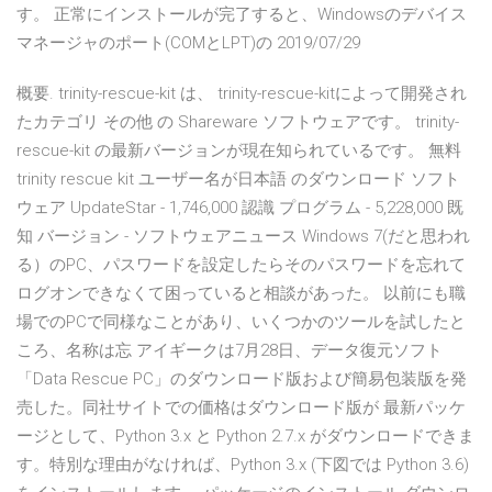
す。 正常にインストールが完了すると、Windowsのデバイス
マネージャのポート(COMとLPT)の 2019/07/29
概要. trinity-rescue-kit は、 trinity-rescue-kitによって開発され
たカテゴリ その他 の Shareware ソフトウェアです。 trinity-
rescue-kit の最新バージョンが現在知られているです。 無料
trinity rescue kit ユーザー名が日本語 のダウンロード ソフト
ウェア UpdateStar - 1,746,000 認識 プログラム - 5,228,000 既
知 バージョン - ソフトウェアニュース Windows 7(だと思われ
る）のPC、パスワードを設定したらそのパスワードを忘れて
ログオンできなくて困っていると相談があった。 以前にも職
場でのPCで同様なことがあり、いくつかのツールを試したと
ころ、名称は忘 アイギークは7月28日、データ復元ソフト
「Data Rescue PC」のダウンロード版および簡易包装版を発
売した。同社サイトでの価格はダウンロード版が 最新パッケ
ージとして、Python 3.x と Python 2.7.x がダウンロードできま
す。特別な理由がなければ、Python 3.x (下図では Python 3.6)