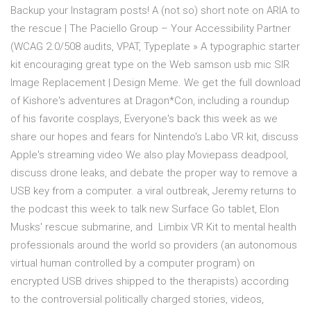
Backup your Instagram posts! A (not so) short note on ARIA to
the rescue | The Paciello Group – Your Accessibility Partner
(WCAG 2.0/508 audits, VPAT, Typeplate » A typographic starter
kit encouraging great type on the Web samson usb mic SIR
Image Replacement | Design Meme. We get the full download
of Kishore's adventures at Dragon*Con, including a roundup
of his favorite cosplays, Everyone's back this week as we
share our hopes and fears for Nintendo's Labo VR kit, discuss
Apple's streaming video We also play Moviepass deadpool,
discuss drone leaks, and debate the proper way to remove a
USB key from a computer. a viral outbreak, Jeremy returns to
the podcast this week to talk new Surface Go tablet, Elon
Musks' rescue submarine, and Limbix VR Kit to mental health
professionals around the world so providers (an autonomous
virtual human controlled by a computer program) on
encrypted USB drives shipped to the therapists) according
to the controversial politically charged stories, videos,