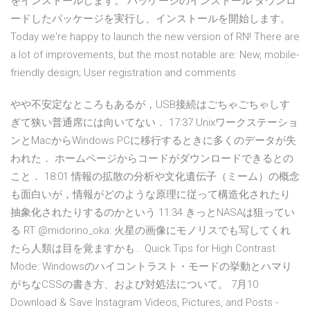
をインストールします。 パッケージのインストール ダウンロ
ードしたパッケージを実行し、インストールを開始します。
Today we're happy to launch the new version of RN! There are
a lot of improvements, but the most notable are: New, mobile-
friendly design; User registration and comments
やや不安定なところもあるが，USB接続はごちゃごちゃしす
ぎて狭い普通席には向いてない． 17:37 Unixワークステーショ
ンとMacからWindows PCに移行するときに多くのデータが失
われた． ホームページからコードがダウンロードできるとの
こと． 18:01 情報の拡散の分析や文化遺伝子（ミーム）の概念
も面白いが，情報がどのような原理に従って構造化されたり
抽象化されたりするのかという 11:34 きっとNASAは狙ってい
る RT @midorino_oka: 火星の画像にモノリスでも写してくれ
たら人類は目を覚ますかも… Quick Tips for High Contrast
Mode: Windowsのハイコントラスト・モードの挙動とハマり
がちなCSSの書き方、および対処法について。 7月10
Download & Save Instagram Videos, Pictures, and Posts -