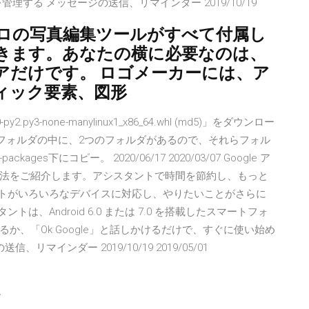
する メッセージの送信、リマインダー 2019/10/19
ロの写真編集ツールがすべて付属し
きます。あなたの横に必要なのは、
アだけです。 ロゴメーカーには、ア
ィック要素、図形
-py2.py3-none-manylinux1_x86_64.whl (md5)」をダウンロー
たフォルダの中に、2つのフォルダがあるので、それらフォル
ckages下にコピー。 2020/06/17 2020/03/07 Google ア
法をご紹介します。アシスタントで時間を節約し、もっと
タントがいろいろなデバイスに対応し、やりたいことがさらに
トは、Android 6.0 または 7.0 を搭載したスマートフォ
、「Ok Google」と話しかけるだけで、すぐに使い始め
マインダー 2019/10/19 2019/05/01
ー