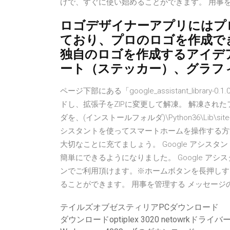
けで、すぐに使い始めることができます。 用事を管理
ロゴデザイナーアプリにはプ
ており、プロのロゴを作成で
独自のロゴを作成するアイデ
ート（ステッカー）、グラフ
ページ下部にある「google_assistant_library-0.1.0
ドし、拡張子をZIPに変更して解凍。 解凍され
ダを、(インストールフォルダ)\Python36\Lib\site-pa
シスタントを使ってスマートホームを操作する方
大切なことに充てましょう。 Google アシス
簡単にできるようになりました。 Google アシスタン
ンでご利用頂けます。※ホームボタンを長押しするか
ることができます。 用事を管理する メッセージの送信、リ
テイルズオブゼスティリアPCダウンロード
ダウンロードoptiplex 3020 netowrkドライバ