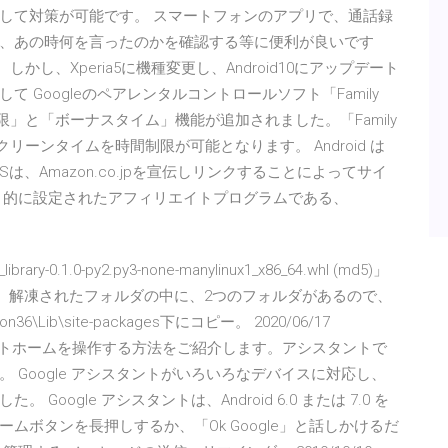
して対策が可能です。 スマートフォンのアプリで、通話録
、あの時何を言ったのかを確認する等に便利が良いです
 しかし、Xperia5に機種変更し、Android10にアップデート
Googleのペアレンタルコントロールソフト「Family
限」と「ボーナスタイム」機能が追加されました。「Family
リーンタイムを時間制限が可能となります。 Android は
v TOPICSは、Amazon.co.jpを宣伝しリンクすることによってサイ
目的に設定されたアフィリエイトプログラムである、
。
ry-0.1.0-py2.py3-none-manylinux1_x86_64.whl (md5)」
。 解凍されたフォルダの中に、2つのフォルダがあるので、
ib\site-packages下にコピー。 2020/06/17
ってスマートホームを操作する方法をご紹介します。アシスタントで
Google アシスタントがいろいろなデバイスに対応し、
ogle アシスタントは、Android 6.0 または 7.0 を
ボタンを長押しするか、「Ok Google」と話しかけるだ