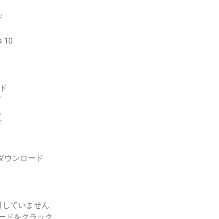
ド
10
ド
ド
す。
ド
をダウンロード
可していません
ロードをクラック