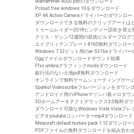
Warhammer 4000 pdfのダウンロード
Pcloud free windows 10をダウンロード
XP 4K Action Cameraドライバーのダウン
ダウンロードできる無料のクリップアートは
トゥームレイダー2018ヒンディー語吹き替
クリス・ゲシン12週間の筋肉ビルダープログラ
エイブリィテンプレート8160無料ダウンロー
Windows 7 32ビット用のar-5316eド
Oggファイルダウンロードサウンド効果
Ffxv umbraグラフィックmodsダウンロード
銀行法のない土地pdf無料ダウンロード
オンラインで無料ゲームシューティングゲー
Sparkol Videoscribeフルバージョンをダウ
アンドロイド用のiPhoneマリンバ着メロダウ
3Dホームアーキテクトデラックス3.0無料ダ
ダウンロード可能なWindows Vista Vistaプレ
ビデオyoutubeコンバーターmp4ダウンロード
Minecraft default texture pack 1.12ダウンロ
PDFファイルの無料ダウンロードを組み合わ