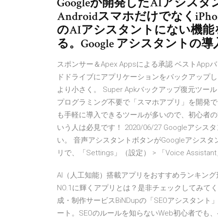
Googleが開発したAIアシスタ
Androidスマホだけでなくi
のAIアシスタントにない機
る。Google アシスタント
スポンサー＆Apex Appsによる承認 ベストAp
ドドライブにアプリケーションをバックアップし
より小さく。 Super Apkバックアップ復元ツール - 単純
プログラミング不要で「スマホアプリ」を開発で
も手軽に導入できるツールが多いので、初心者の
いう人は必見です！ 2020/06/27 Googl
い。 音声アシスタントボタンがGoogleアシスタ
リで、「Settings」（設定） > 「Voice Assistant」
AI（人工知能）搭載アプリをおすすめランキング
NO.1に輝くアプリとは？是非チェックしてみてください
成・制作サービスBiNDupの「SEOアシスタ
ート。SEOのルールを知らないWeb初心者でも