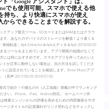
ント「Google アシスタント」は、
Phoneでも使用可能。スマホで使える他
能を持ち、より快適にスマホが使え
の導入からできることまでを解説する。
pバックアップ復元ツール - SDカードまたはRAMまたはクラウ
ます。あなたのデバイスのストレージを解放！より速く＆
転送：Apk Extractor＆Apkエディタ＆Apk 2019/03/20
きるツールをまとめています。アプリ開発の知識がなくて
方には特におすすめです。スマホアプリを作ってみたいと
eアシスタントが正常に動作しない場合は、次の方法を試してくださ
ントに設定されていることを確認します。Bose Musicアプ
（音声 2017/05/29 2019/07/30
形式で紹介！45個ものAI（人工知能）搭載の中でランキング
。iPhone、iPad、Android対応。 ホームページ作
ント」は検索エンジンからの評価を高めるための内部施策をサポ
、ページタイトルの記述漏れやリンク切れなどをチェックし