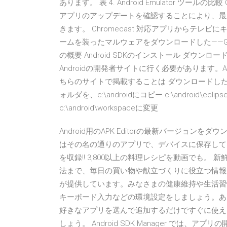
あります。 表 4. Android Emulator ツールの比較 
アプリのアップデートを確認することにより、最
きます。 Chromecast 対応アプリからテレビに
ームを装ったマルウェアをダウンロードした——Goo
の概要 Android SDKのインストール ダウンロ
Androidの開発者サイトに行く必要があります。
ちらのサイトで掲載することは ダウンロードした、eclipse-
ォルダを、c:\androidにコピー c:\android\eclip
c:\android\workspaceに変更
Android用のAPK Editorの最新バージョンをダ
はその名の通りのアプリで、デバイスに保存しているデバイ
を収録!! 3,800以上の料理レシピを動画でも
法まで、毎日の買い物や献立づくりに役立つ情報
が提供しています。みなさまの健康維持や生活習慣
キーボード入力などの環境設定をしましょう。あとは通常
好きなアプリを選んで追加するだけですぐに使えま
しょう。 Android SDK Manager では、