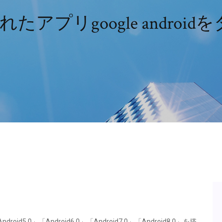
れたアプリgoogle androi
id5.0」「Android6.0」「Android7.0」「Android8.0」を搭