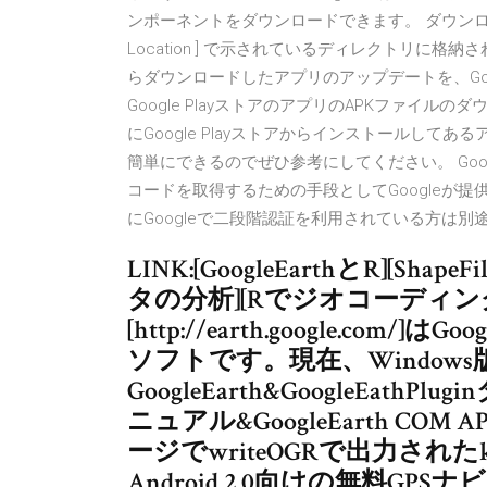
ンポーネントをダウンロードできます。 ダウンロードされ
Location ] で示されているディレクトリに格納
らダウンロードしたアプリのアップデートを、Goog
Google PlayストアのアプリのAPKファイ
にGoogle Playストアからインストールして
簡単にできるのでぜひ参考にしてください。 Go
コードを取得するための手段としてGoogleが提供し
にGoogleで二段階認証を利用されている方は
LINK:[GoogleEarthとR][S
タの分析][Rでジオコーディング][Rで
[http://earth.google.co
ソフトです。現在、Windows版
GoogleEarth&GoogleEat
ニュアル&GoogleEarth COM API
ージでwriteOGRで出力され
Android 2.0向けの無料GPSナビア