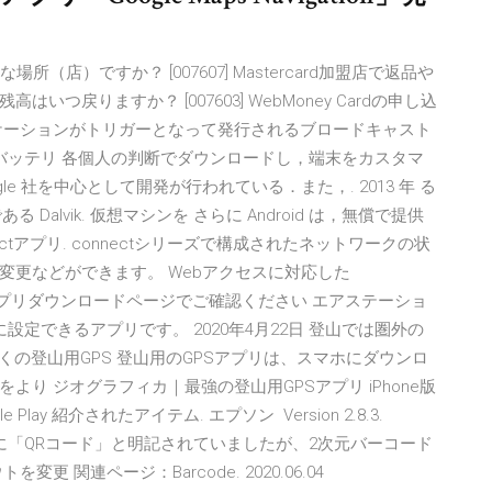
んな場所（店）ですか？ [007607] Mastercard加盟店で返品や
戻りますか？ [007603] WebMoney Cardの申し込
ケーションがトリガーとなって発行されるブロードキャスト
バッテリ 各個人の判断でダウンロードし，端末をカスタマ
le 社を中心として開発が行われている．また，. 2013 年 る
である Dalvik. 仮想マシンを さらに Android は，無償で提供
ctアプリ. connectシリーズで構成されたネットワークの状
変更などができます。 Webアクセスに対応した
N親機※詳細はアプリダウンロードページでご確認ください エアステーショ
んに設定できるアプリです。 2020年4月22日 登山では圏外の
くの登山用GPS 登山用のGPSアプリは、スマホにダウンロ
り ジオグラフィカ｜最強の登山用GPSアプリ iPhone版
le Play 紹介されたアイテム. エプソン Version 2.8.3.
影時の画面に「QRコード」と明記されていましたが、2次元バーコード
 関連ページ：Barcode. 2020.06.04