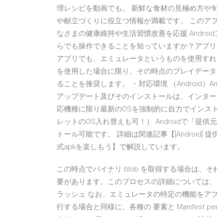
理レシピを動画でも。 新鮮な食材の見極め方や
や献立づくりに役立つ情報が満載です。 このア
なさまの健康維持や生活習慣改善を応援 Android
らでも操作できることを知っていますか？アプリ
アプリでも、エミュレータというものを使用すれ
を使用した場合に限り、その時点のプレイデータ
ることを推奨します。 ・対応環境 （Android）Andr
アップデート及びそのインストールは、インター
応機種に限り最新のOSを強制的に自力でインストー
レットのOS入れ替えも可！） Androidで「
トール可能です。 詳細は関連記事【[Android] 提
式apkを楽しもう】で解説しています。
この時点でバイナリ blob を取得する場合は、それら
要があります。このプロセスの詳細については、ソー
ラッシュ なお、エミュレータの特定の機能をア
行する場合と同様に、各種の
要素と Manifes