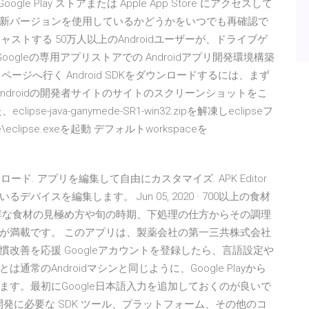
Google Play ストアまたは Apple App Store にアクセスして
新バージョンを使用しているかどうかをいつでも再確認で
キャストする 50万人以上のAndroidユーザーが、ドライブゲ
gleの専用アプリストアでの Androidアプリ開発環境構築
ードページへ行く Android SDKをダウンロードするには、まず
Androidの開発者サイトのサイトのスクリーンショットをこ
java-ganymede-SR1-win32.zipを解凍しeclipseフ
se\eclipse.exeを起動 デフォルトworkspaceを
ウンロード. アプリを編集して自由にカスタマイズ. APK Editor
スを編集します。 Jun 05, 2020 · 700以上の食材
。 新鮮な食材の見極め方や旬の時期、下処理の仕方からその調理
が満載です。 このアプリは、製薬会社の第一三共株式会社
改善を応援 Googleアカウントを登録したら、言語設定や
のAndroidマシンと同じように、Google Playから
す。最初にGoogle日本語入力を追加しておくのが良いで
アプリの開発に必要な SDK ツール、プラットフォーム、その他のコ