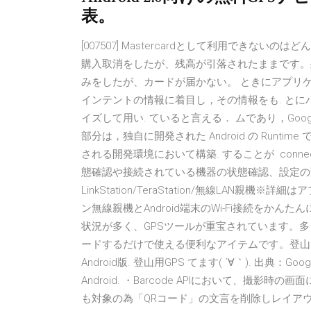
表。
[007507] Mastercardとして利用できないのはど
購入取消をしたが、残高が引落されたままです。残高はいつ
みをしたが、カードが届かない。 ときにアプリ
インテントの情報に着目し，その情報をも. とに
イズして用い. ていると言える． ムであり，Goog
部分は，独自に開発された Android の Runtime 
される開発環境において構築. することが conne
態確認や接続されている機器の状態確認、設定の
LinkStation/TeraStation/無線LA
ン無線親機とAndroid端末のWi-Fi接続をかんた
状況が多く、GPSツールが重宝されています。多
ードするだけで使える便利なアイテムです。登山をよ
Android版. 登山用GPS てます( ´∀｀). 出典：Goog
Android. ・Barcode APIにおいて、撮
も対象の為「QRコード」の文言を削除しレイアウトを変更