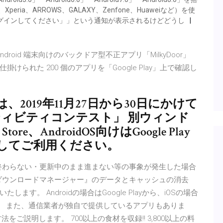
eria、ARROWS、GALAXY、Zenfone、Huaweiなど）を使
にログインしてください」」という通知が表示されるけどどうし
droid 端末向けのバックドア型不正アプリ「MilkyDoor」
が仕掛けられた 200 個のアプリを「Google Play」上で確認し
は、2019年11月27日から30日にかけて
ティビティコンテスト」 別ウィンド
re、AndroidOS向けはGoogle Play
してご利用ください。
ールが終わらない・更新中のまま進まない等の事象が発生した場合
』と『ダウンロードマネージャー』のデータとキャッシュの消去
。 Androidの場合はGoogle Playから、iOSの場合
ます。 また、通信業者が独自で提供しているアプリもありま
方法をご説明します。 700以上の食材を収録!! 3,800以上の料