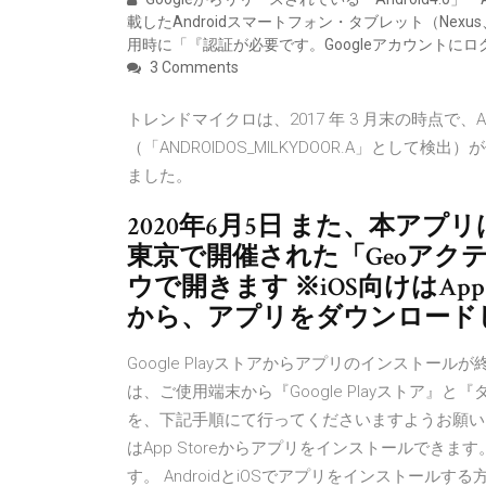
載したAndroidスマートフォン・タブレット（Nexus、Xp
用時に「『認証が必要です。Googleアカウント
3 Comments
トレンドマイクロは、2017 年 3 月末の時点で、An
（「ANDROIDOS_MILKYDOOR.A」として検出）
ました。
2020年6月5日 また、本アプリ
東京で開催された「Geoアク
ウで開きます ※iOS向けはApp Sto
から、アプリをダウンロード
Google Playストアからアプリのインスト
は、ご使用端末から『Google Playストア
を、下記手順にて行ってくださいますようお願いいたします
はApp Storeからアプリをインストールでき
す。 AndroidとiOSでアプリをインストールする