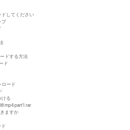
ードしてください
ップ
ド
法
ロードする方法
ロード
ウンロード
ド
つける
.part1.rar
できますか
ード