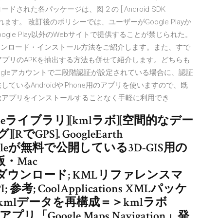
た各パッケージは、図 2 の [ Android SDK
されます。 改訂後のポリシーでは、ユーザーがGoogle Playか
le Play以外のWebサイトで提供することが禁じられた。
ルのダウンロード・インストール方法をご紹介します。また、すで
あるアプリのAPKを抽出する方法も併せて紹介します。どちらも
ogleアカウントで二段階認証が設定されている場合に、認証
ているAndroidやiPhone用のアプリを使いますので、既
別途アプリをインストールすることなく手軽に利用でき
hapeFileライブラリ][kmlラボ][空間的なデー
GPS]. GoogleEarth
m/]はGoogleが無料で公開している3D-GIS用の
・Mac
hPluginダウンロード; KMLリファレンスマ
; 参考; CoolApplications XMLパッケ
たkmlデータを再構成＝＞kmlラボ
プリ「Google Maps Navigation」発