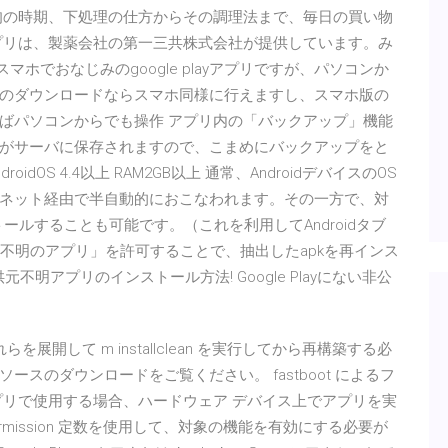
旬の時期、下処理の仕方からその調理法まで、毎日の買い物
プリは、製薬会社の第一三共株式会社が提供しています。み
スマホでおなじみのgoogle playアプリですが、パソコンか
のダウンロードならスマホ同様に行えますし、スマホ版の
ばパソコンからでも操作 アプリ内の「バックアップ」機能
がサーバに保存されますので、こまめにバックアップをと
oidOS 4.4以上 RAM2GB以上 通常、AndroidデバイスのOS
ネット経由で半自動的におこなわれます。その一方で、対
ルすることも可能です。（これを利用してAndroidタブ
提供元不明のアプリ」を許可することで、抽出したapkを再インス
供元不明アプリのインストール方法! Google Playにない非公
を展開して m installclean を実行してから再構築する必
スのダウンロードをご覧ください。 fastboot によるフ
プリで使用する場合、ハードウェア デバイス上でアプリを実
t.permission 定数を使用して、対象の機能を有効にする必要が