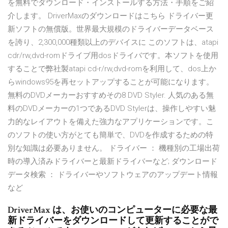
を無料でダウンロード・インストールする方法・手順をご紹
介します。 DriverMaxのダウンロードはこちら ドライバー更
新ソフトの無償版。世界最大規模のドライバーデータベース
を誇り、2,300,000種類以上のデバイスに このソフトは、atapi
cdr/rw,dvd-romドライブ用dosドライバです。本ソフトを使用
することで弊社製atapi cd-r/rw,dvd-romを利用して、dos上か
らwindows95を再セットアップすることが可能になります。
無料のDVDメーカーおすすめその8 DVD Styler. 人気のある無
料のDVDメーカーの1つであるDVD Stylerは、操作しやすい魅
力的なレイアウトを備えた強力なアプリケーションです。こ
のソフトの使い方がとても簡単で、DVDを作成するための特
別な知識は必要ありません。 ドライバー ： 機種別の工場出荷
時の導入済みドライバーと最新ドライバーなど; ダウンロード
データ検索 ： ドライバーやソフトウェアのアップデート情報
など
DriverMax は、お使いのコンピューターに必要な最
新ドライバーをダウンロードして更新することがで