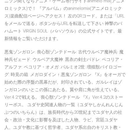
ニソン聞くならアニメ・ゲーム専門サイトanimelo mix(アニメ
ロミックス)で！ 『アルバム』のanimelomix(アニメロミック
ス)楽曲配信ページへアクセス！ 左のQRコード、または「URL
をメールで送る」ボタンからURLを転送して下さい 神撃のバ
ハムート VIRGIN SOUL（バハソウル）の公式サイトです。最
新情報をご覧いただけます。
悪鬼ゾンガロン: 喪心獣ゾンテドール: 古代ウルベア魔神兵: 魔
神兵ゼェード: ウルベア大魔神: 黒衣の剣士パドレ: ペコリア・
アルファ: ペコリア・オメガ: パルミオ2世: 増殖獣バイロゴー
グ: 時見の箱: メガロダイン ↑ 悪鬼ゾンガロン 『X』をオーガで
始めた際の序盤の黒幕だが、封印されている。ガルレイはゾ
ンガロンのいとこの孫にあたる。翼や肩に角が生えている。
Ver.4.2で戦える。 喪心獣ゾンテドール 『X』Ver.4.2のストー
リーボス。 ユダヤ史関連人物の一覧（ユダヤしかんれんじん
ぶつのいちらん）は、族長時代から20世紀までユダヤ人の社
会・政治・文化に影響を及ぼした人物、ラビ、宮廷ユダヤ
人、ユダヤ教に基づく哲学者、ユダヤ系出自のキリスト教・