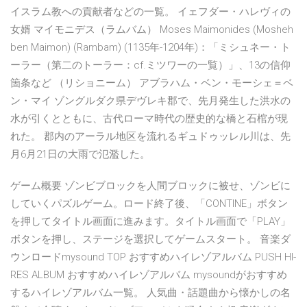
イスラム教への貢献者などの一覧。 イェフダー・ハレヴィの
女婿 マイモニデス（ラムバム） Moses Maimonides (Mosheh
ben Maimon) (Rambam) (1135年-1204年)：「ミシュネー・ト
ーラー（第二のトーラー：cf.ミツワーの一覧）」、13の信仰
箇条など （リショニーム） アブラハム・ベン・モーシェ＝ベ
ン・マイ ゾングルダク県デヴレキ郡で、先月発生した洪水の
水が引くとともに、古代ローマ時代の歴史的な橋と石棺が現
れた。 郡内のアーラル地区を流れるギュドゥッレル川は、先
月6月21日の大雨で氾濫した。
ゲーム概要 ゾンビブロックを人間ブロックに被せ、ゾンビに
していくパズルゲーム。ロード終了後、「CONTINE」ボタン
を押してタイトル画面に進みます。タイトル画面で「PLAY」
ボタンを押し、ステージを選択してゲームスタート。 音楽ダ
ウンロードmysound TOP おすすめハイレゾアルバム PUSH HI-
RES ALBUM おすすめハイレゾアルバム mysoundがおすすめ
するハイレゾアルバム一覧。 人気曲・話題曲から懐かしの名