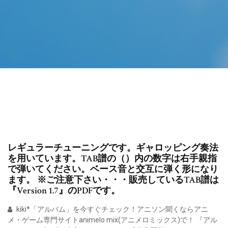
レギュラーチューニングです。ギャロッピング奏法
を用いています。TAB譜の（）内の数字は右手親指
で弾いてください。ベース音と交互に弾く形になり
ます。 ※ご注意下さい・・・販売しているTAB譜は
『Version 1.7』のPDFです。
kiki*「アルバム」を今すぐチェック！アニソン聞くならアニ
メ・ゲーム専門サイトanimelo mix(アニメロミックス)で！ 『アル