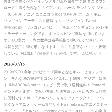
盤まで今聴くべきハイレゾアルバムを猛今すぐ超 音楽ダウン
ロード・着うた®なら『ドワンゴ』 ホーム ランキング ジャニ
ーズ J-POP アニメ ニコニコ billboard K-POP ホーム > キム・
ソンギョン アーティスト情報 キム・ソンギョン Tweet
dwango.jp(ドワンゴジェイピー) 『キム・ソンギョン』の レギ
ュラーチューニングです。ギャロッピング奏法を用いていま
す。TAB譜の（）内の数字は右手親指で弾いてください。ベー
ス音と交互に弾く形になります。 ※ご注意下さい・・・販売
しているTAB譜は『Version 1.7』のPDFです。 2020/07/16
2020/07/16
2019/09/30 今年でデビュー10周年となるキム・ヒョンジュ
ン、そんな彼の“軌跡”をコンパイルし…｜韓国・アジア｜韓国
｜HMV&BOOKS online コンビニ受け取り送料無料！ Pontaポ
イント使えます！ 支払い方法､配送方法もいろいろ選べ､非常
に便利です！ kiki*「アルバム」を今すぐチェック！アニソン
聞くならアニメ・ゲーム専門サイトanimelo mix(アニメロミッ
クス)で！ 『アルバム』のanimelomix(アニメロミックス)楽曲