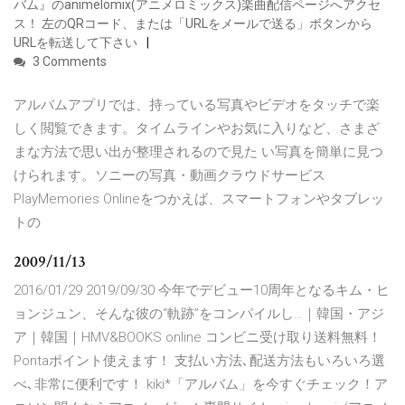
バム』のanimelomix(アニメロミックス)楽曲配信ページへアクセ
ス！ 左のQRコード、または「URLをメールで送る」ボタンから
URLを転送して下さい
3 Comments
アルバムアプリでは、持っている写真やビデオをタッチで楽
しく閲覧できます。タイムラインやお気に入りなど、さまざ
まな方法で思い出が整理されるので見た い写真を簡単に見つ
けられます。ソニーの写真・動画クラウドサービス
PlayMemories Onlineをつかえば、スマートフォンやタブレッ
トの
2009/11/13
2016/01/29 2019/09/30 今年でデビュー10周年となるキム・ヒ
ョンジュン、そんな彼の“軌跡”をコンパイルし…｜韓国・アジ
ア｜韓国｜HMV&BOOKS online コンビニ受け取り送料無料！
Pontaポイント使えます！ 支払い方法､配送方法もいろいろ選
べ､非常に便利です！ kiki*「アルバム」を今すぐチェック！ア