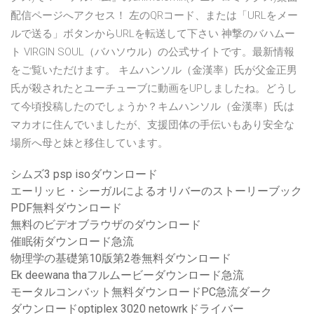
配信ページへアクセス！ 左のQRコード、または「URLをメー
ルで送る」ボタンからURLを転送して下さい 神撃のバハムー
ト VIRGIN SOUL（バハソウル）の公式サイトです。最新情報
をご覧いただけます。 キムハンソル（金漢率）氏が父金正男
氏が殺されたとユーチューブに動画をUPしましたね。どうし
て今頃投稿したのでしょうか？キムハンソル（金漢率）氏は
マカオに住んでいましたが、支援団体の手伝いもあり安全な
場所へ母と妹と移住しています。
シムズ3 psp isoダウンロード
エーリッヒ・シーガルによるオリバーのストーリーブック
PDF無料ダウンロード
無料のビデオブラウザのダウンロード
催眠術ダウンロード急流
物理学の基礎第10版第2巻無料ダウンロード
Ek deewana thaフルムービーダウンロード急流
モータルコンバット無料ダウンロードPC急流ダーク
ダウンロードoptiplex 3020 netowrkドライバー